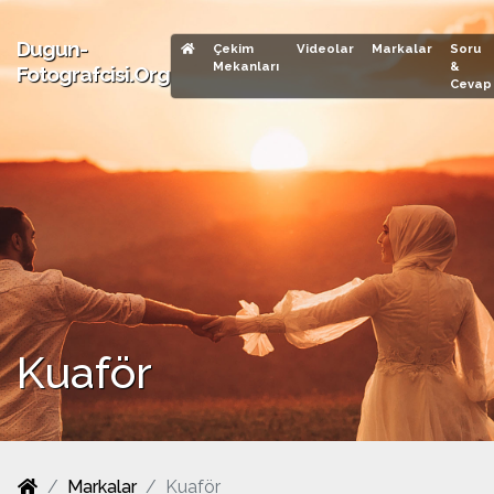
Dugun-
Çekim
Videolar
Markalar
Soru
Mekanları
&
Fotografcisi.Org
Cevap
Kuaför
Markalar
Kuaför